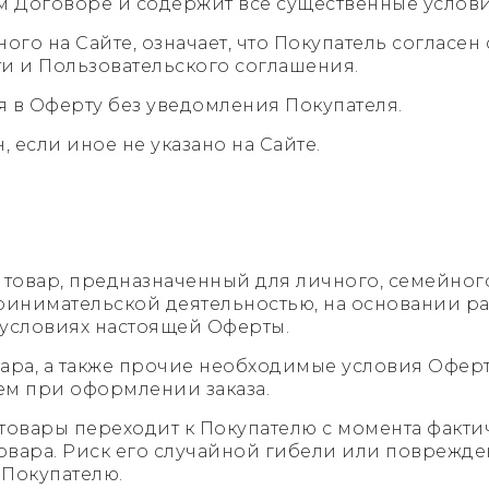
ем Договоре и содержит все существенные услов
нного на Сайте, означает, что Покупатель соглас
 и Пользовательского соглашения.
я в Оферту без уведомления Покупателя.
 если иное не указано на Сайте.
лю товар, предназначенный для личного, семейно
ринимательской деятельностью, на основании ра
а условиях настоящей Оферты.
овара, а также прочие необходимые условия Офе
ем при оформлении заказа.
е товары переходит к Покупателю с момента факт
вара. Риск его случайной гибели или поврежден
 Покупателю.