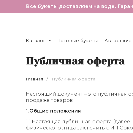
Все букеты доставляем на воде. Гаран
В наличии в магазинах
Розы
Театральная
Высокие розы 60-80 см
Каталог
Готовые букеты
Авторские
Победа
Премиальные розы 110 см
Публичная оферта
Глобус
Кустовые розы
Черновицкая
Эквадорские розы 40-50 см
Главная
/
Публичная оферта
Кенийские розы 40 см
Настоящий документ – это публичная о
продаже товаров
1.Общие положения
1.1.Настоящая публичная оферта (дале
физического лица заключить с ИП Сок