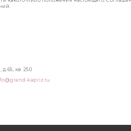
ти какого-либо положения настоящего Соглашен
ний.
 д.65, кв. 250
fo@grand-kapriz.ru