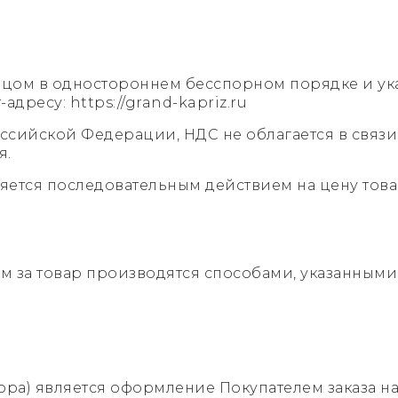
вцом в одностороннем бесспорном порядке и ука
дресу: https://grand-kapriz.ru
 Российской Федерации, НДС не облагается в св
я.
ляется последовательным действием на цену тов
м за товар производятся способами, указанными 
ора) является оформление Покупателем заказа на