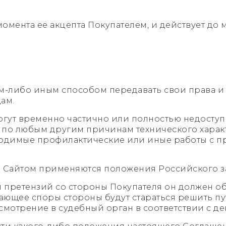
с момента ее акцепта Покупателем, и действует до
ким-либо иным способом передавать свои права и
ам.
могут временно частично или полностью недост
по любым другим причинам технического характ
одимые профилактические или иные работы с 
и Сайтом применяются положения Российского за
и претензий со стороны Покупателя он должен об
ающее споры стороны будут стараться решить п
смотрение в судебный орган в соответствии с д