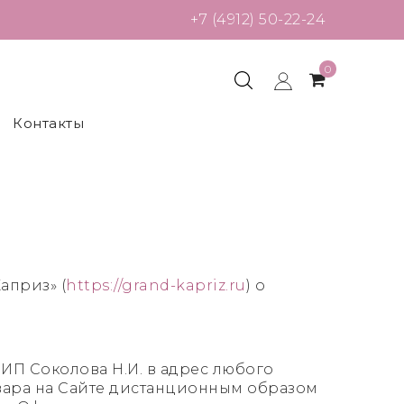
+7 (4912) 50-22-24
0
Контакты
априз» (
https://grand-kapriz.ru
) о
ИП Соколова Н.И. в адрес любого
вара на Сайте дистанционным образом