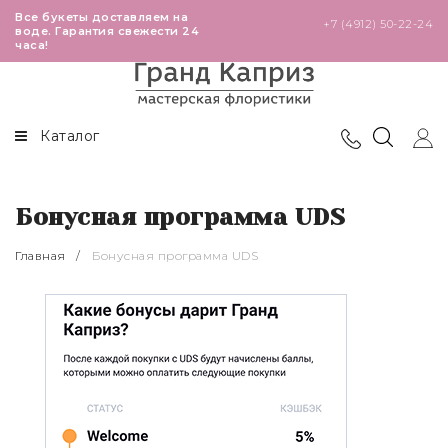
Все букеты доставляем на
+7 (4912) 50-22-24
воде. Гарантия свежести 24
часа!
В наличии в магазинах
Розы
Театральная
Высокие розы 60-80 см
Каталог
Победа
Премиальные розы 110 см
Глобус
Кустовые розы
Бонусная программа UDS
Черновицкая
Эквадорские розы 40-50 см
Главная
/
Бонусная программа UDS
Кенийские розы 40 см