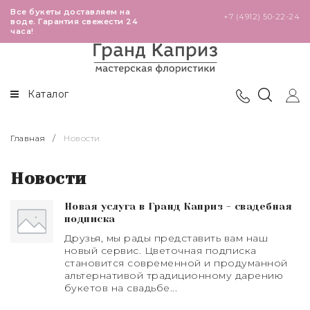
Все букеты доставляем на
+7 (4912) 50-22-24
воде. Гарантия свежести 24
часа!
В наличии в магазинах
Розы
Театральная
Высокие розы 60-80 см
Каталог
Победа
Премиальные розы 110 см
Главная
/
Новости
Глобус
Кустовые розы
Новости
Черновицкая
Эквадорские розы 40-50 см
Новая услуга в Гранд Каприз - свадебная
Кенийские розы 40 см
подписка
Друзья, мы рады представить вам наш
новый сервис. Цветочная подписка
становится современной и продуманной
альтернативой традиционному дарению
букетов на свадьбе...