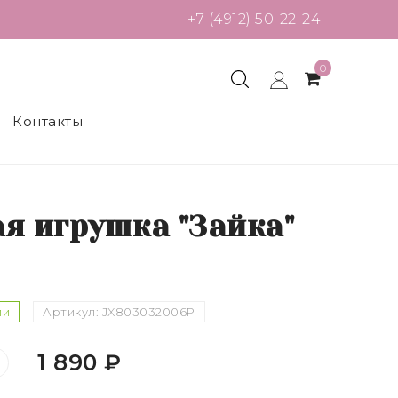
+7 (4912) 50-22-24
0
Контакты
я игрушка "Зайка"
ии
Артикул:
JX803032006P
1 890 ₽