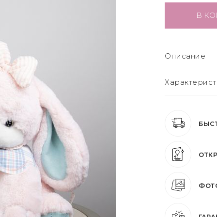
В КО
Описание
Характерист
БЫС
ОТКР
ФОТО
ГАРА