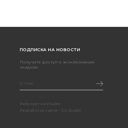
ПОДПИСКА НА НОВОСТИ
Получите доступ к эксклюзивным
скидкам
Работает на
InSales
Разработка сайта –
Go.Studio