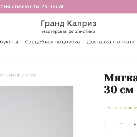
тия свежести 24 часа!
 букеты
Свадебная подписка
Доставка и оплата
 "Зайка" 30 см
Мягка
30 см
Есть в налич
-
+