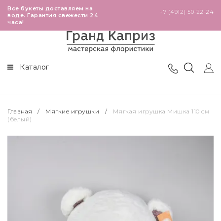
Все букеты доставляем на
+7 (4912) 50-22-24
воде. Гарантия свежести 24
часа!
В наличии в магазинах
Розы
Театральная
Высокие розы 60-80 см
Каталог
Победа
Премиальные розы 110 см
Глобус
Кустовые розы
Главная
/
Мягкие игрушки
/
Мягкая игрушка Мишка 110 см
(белый)
Черновицкая
Эквадорские розы 40-50 см
Кенийские розы 40 см