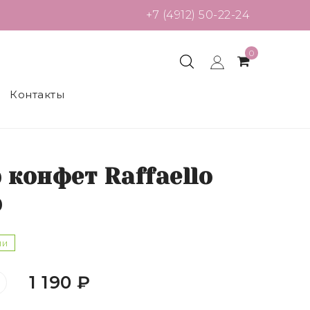
+7 (4912) 50-22-24
0
Контакты
 конфет Raffaello
р
ии
1 190 ₽