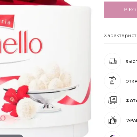
В КО
Характерист
БЫС
ОТКР
ФОТО
ГАРА