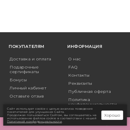
ПОКУПАТЕЛЯМ
ИНФОРМАЦИЯ
Доставка и оплата
О нас
Подарочные
FAQ
сертификаты
Контакты
Бонусы
Реквизиты
Личный кабинет
Публичная оферта
Оставьте отзыв
Политика
конфиденциальности
Сайт использует cookie с целью анализа поведения
Пользовательское
посетителей для улучшения Сайта.
Хорошо
Продолжая пользоваться Сайтом, вы соглашаетесь на
соглашение
использование файлов cookie в соответствии с нашей
Политикой конфиденциальности
.
Фильтр
0.00 ₽
0