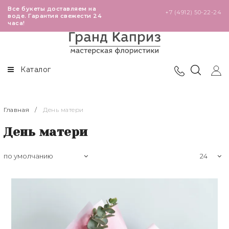
Все букеты доставляем на
+7 (4912) 50-22-24
воде. Гарантия свежести 24
часа!
В наличии в магазинах
Розы
Театральная
Высокие розы 60-80 см
Каталог
Победа
Премиальные розы 110 см
Глобус
Кустовые розы
Главная
/
День матери
День матери
Черновицкая
Эквадорские розы 40-50 см
Кенийские розы 40 см